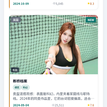
2024-10-09
5,045
8.3
英国
NEW
杜比
断桥档案
综艺
科幻
类型混搭观感：表面是科幻，内里夹着家庭线与职场
线。2024年的同类作品里，它的台词密度偏高，适合喜
欢「听戏」的人。
2024-09-04
25,511
7.6