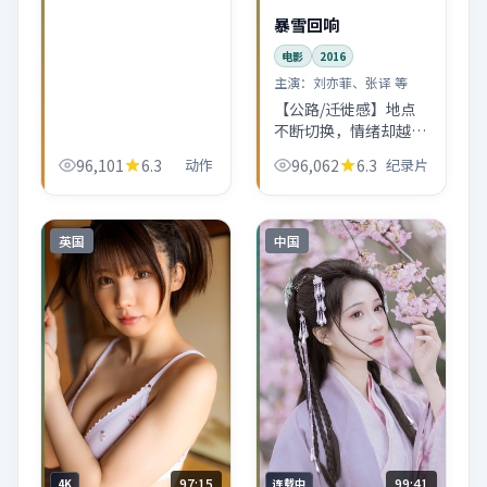
都在推动主线。零号档
暴雪回响
案的日本市井气息很
电影
2016
浓。
主演：
刘亦菲、张译 等
【公路/迁徙感】地点
不断切换，情绪却越来
越收。纪录片场面服务
96,101
6.3
动作
96,062
6.3
纪录片
于「离开与返回」的主
题，而不是为了炫。
英国
中国
97:15
99:41
4K
连载中