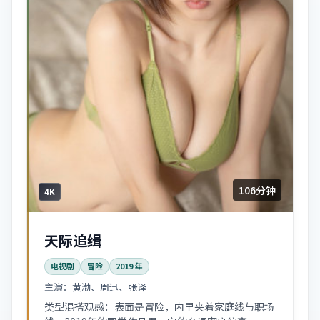
106分钟
4K
天际追缉
电视剧
冒险
2019
年
主演：
黄渤、周迅、张译
类型混搭观感：表面是冒险，内里夹着家庭线与职场