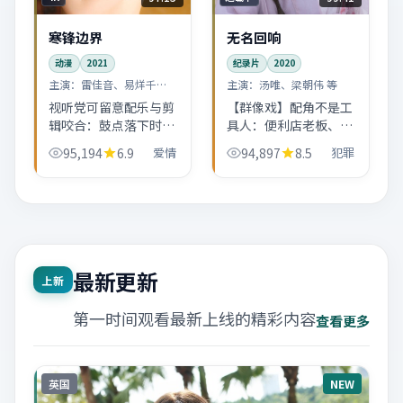
寒锋边界
无名回响
动漫
2021
纪录片
2020
主演：
雷佳音、易烊千玺
主演：
汤唯、梁朝伟 等
等
视听党可留意配乐与剪
【群像戏】配角不是工
辑咬合：鼓点落下时，
具人：便利店老板、夜
往往是人物做出不可逆
班司机、邻居阿姨……
95,194
6.9
爱情
94,897
8.5
犯罪
选择的前一秒。雷佳
都在推动主线。无名回
音、易烊千玺的表演节
响的中国大陆市井气息
奏跟得很紧。
很浓。
最新更新
上新
第一时间观看最新上线的精彩内容
查看更多
英国
NEW