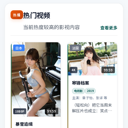
热门视频
热播
当前热度较高的影视内容
查看更多
日本
法国
99:59
4K
寒锋档案
电视剧
2019
主演：
章子怡、张译 等
（轻松向）把它当周末
解压片也成立：笑点不
99:59
1080P
硬拗，泪点不强迫。纪
录片外壳下藏着一串温
暴雪追缉
柔的生活小品。