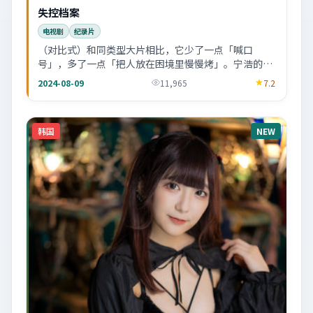
失控档案
电视剧
纪录片
（对比式）和同类型大片相比，它少了一点「喊口
号」，多了一点「把人放在困境里慢慢烤」。宁浩的取
舍很明显。
2024-08-09
11,965
7.2
韩国
NEW