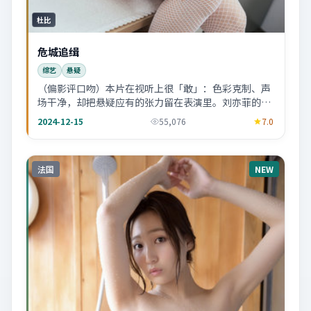
杜比
危城追缉
综艺
悬疑
（偏影评口吻）本片在视听上很「敢」：色彩克制、声
场干净，却把悬疑应有的张力留在表演里。刘亦菲的眉
眼戏值得反复拉片。
2024-12-15
55,076
7.0
法国
NEW