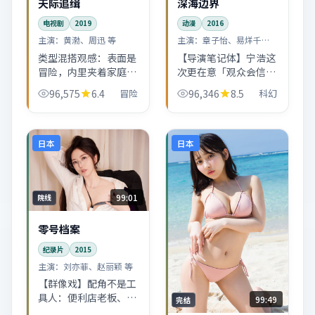
天际追缉
深海边界
电视剧
2019
动漫
2016
主演：
黄渤、周迅 等
主演：
章子怡、易烊千玺
等
类型混搭观感：表面是
【导演笔记体】宁浩这
冒险，内里夹着家庭线
次更在意「观众会信什
与职场线。2019年的
么」：镜头少炫技，却
96,575
6.4
冒险
96,346
8.5
科幻
同类作品里，它的台词
把每场戏的目的写得很
密度偏高，适合喜欢
清楚。深海边界适合二
「听戏」的人。
刷找伏笔。
日本
日本
99:01
院线
零号档案
纪录片
2015
主演：
刘亦菲、赵丽颖 等
【群像戏】配角不是工
具人：便利店老板、夜
99:49
完结
班司机、邻居阿姨……