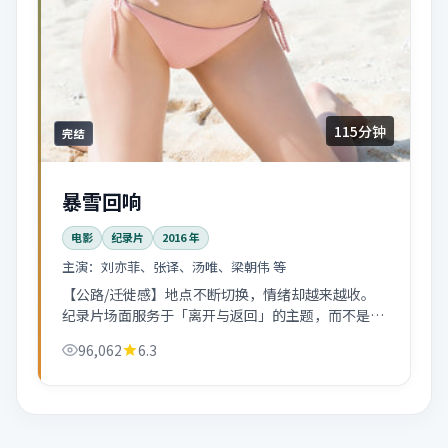
115分钟
完结
暴雪回响
电影
纪录片
2016
年
主演：
刘亦菲、张译、汤唯、梁朝伟 等
【公路/迁徙感】地点不断切换，情绪却越来越收。
纪录片场面服务于「离开与返回」的主题，而不是为
了炫。
96,062
6.3