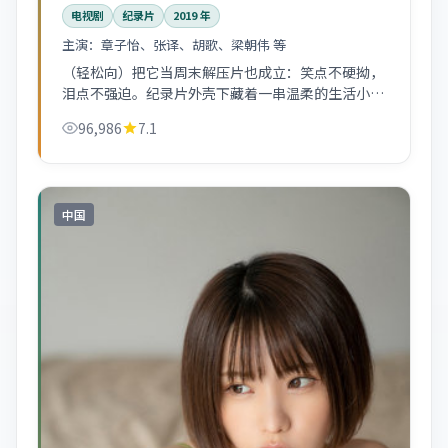
电视剧
纪录片
2019
年
主演：
章子怡、张译、胡歌、梁朝伟 等
（轻松向）把它当周末解压片也成立：笑点不硬拗，
泪点不强迫。纪录片外壳下藏着一串温柔的生活小
品。
96,986
7.1
中国