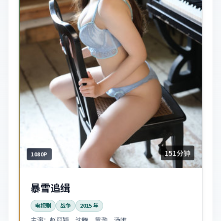
151分钟
1080P
暴雪追缉
电视剧
战争
2015
年
主演：
赵丽颖、沈腾、黄渤、汤唯