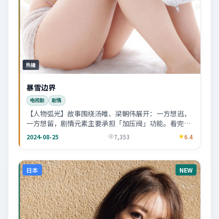
热播
暴雪边界
电视剧
剧情
【人物弧光】故事围绕汤唯、梁朝伟展开：一方想逃，
一方想留，剧情元素主要承担「加压阀」功能。看完会
忍不住回想某个配角的眼神。
2024-08-25
7,353
6.4
日本
NEW