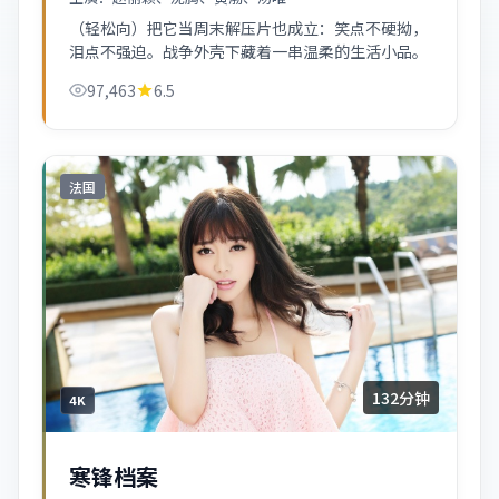
（轻松向）把它当周末解压片也成立：笑点不硬拗，
泪点不强迫。战争外壳下藏着一串温柔的生活小品。
97,463
6.5
法国
132分钟
4K
寒锋档案