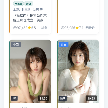
电视剧
2015
主演：
赵丽颖、沈腾 等
（轻松向）把它当周末
解压片也成立：笑点不
硬拗，泪点不强迫。战
97,463
6.5
战争
96,986
7.1
纪录片
争外壳下藏着一串温柔
的生活小品。
中国
日本
99:30
99:33
4K
院线