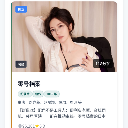
日本
118分钟
院线
零号档案
纪录片
动作
2015
年
主演：
刘亦菲、赵丽颖、黄渤、周迅 等
【群像戏】配角不是工具人：便利店老板、夜班司
机、邻居阿姨……都在推动主线。零号档案的日本市
井气息很浓。
96,101
6.3