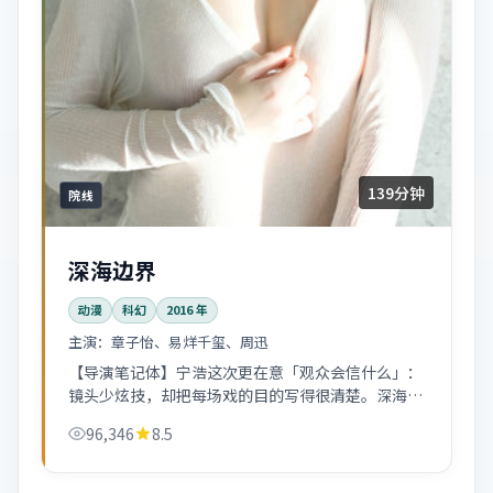
139分钟
院线
深海边界
动漫
科幻
2016
年
主演：
章子怡、易烊千玺、周迅
【导演笔记体】宁浩这次更在意「观众会信什么」：
镜头少炫技，却把每场戏的目的写得很清楚。深海边
界适合二刷找伏笔。
96,346
8.5